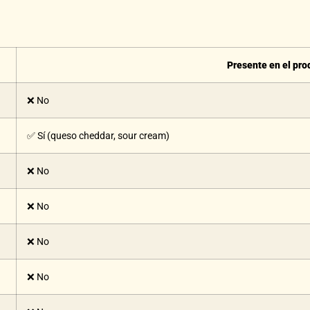
Presente en el pro
❌ No
✅ Sí (queso cheddar, sour cream)
❌ No
❌ No
❌ No
❌ No