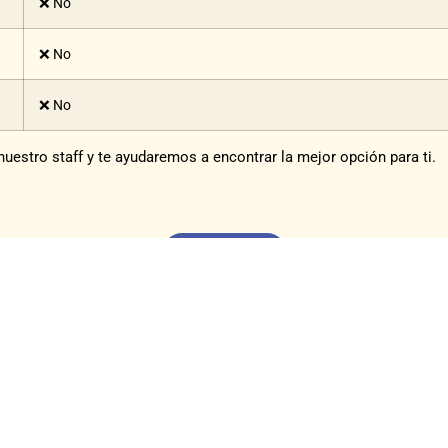
❌ No
❌ No
❌ No
uestro staff y te ayudaremos a encontrar la mejor opción para ti.
HACER PEDIDO
ECHALE UN OJO A ESTO